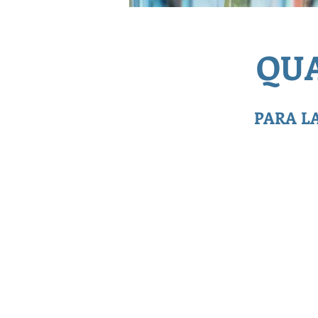
QUA
PARA L